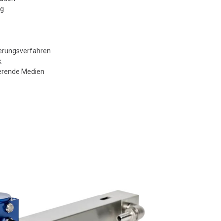
ng
erungsverfahren
k
erende Medien