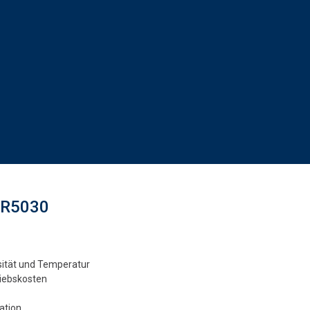
VR5030
sität und Temperatur
riebskosten
ation