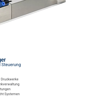
er
d Steuerung
er Druckwerke
nkverwaltung
rtungen
acht Systemen